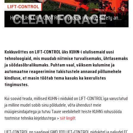
How KUHN LIFT-CONTROL improves mowing safety and efficiency in hay & forage production? | Mowers
Kokkuvõttes on LIFT‑CONTROL üks KUHN-i olulisemaid uusi
tehnoloogiaid, mis muudab niitmise turvalisemaks, ühtlasemaks
ja söödasõbralikumaks.
Puhtam vaal, väiksem kulumine ja
automaatne reageerimine takistustele annavad põllumehele
kindluse, et masin töötab tema kasuks ka keerulistes
tingimustes.
Kui soovid teada, millised KUHN-i niidukid on LIFT-CONTROL´iga varustatud
ja milline mudel sobib sinu põldudele, võta ühendust meie
müügiesindajatega ja tutvu Taure veebilehelt teiste KUHN´i rohusööda
tootmise tehnika kirjeldustega >
siit lingilt.
LIFT-CONTROL on saadaval GMD 1011 LIFT‑CONTROL niidukitel ja paljudel FC