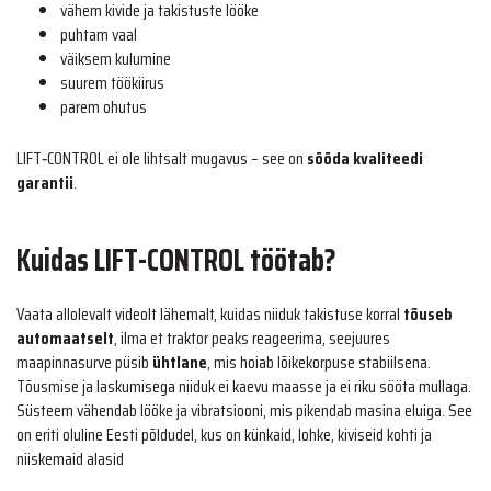
vähem kivide ja takistuste lööke
puhtam vaal
väiksem kulumine
suurem töökiirus
parem ohutus
LIFT‑CONTROL ei ole lihtsalt mugavus – see on
sööda kvaliteedi
garantii
.
Kuidas LIFT-CONTROL töötab?
Vaata allolevalt videolt lähemalt, kuidas niiduk takistuse korral
tõuseb
automaatselt
, ilma et traktor peaks reageerima, seejuures
maapinnasurve püsib
ühtlane
, mis hoiab lõikekorpuse stabiilsena.
Tõusmise ja laskumisega niiduk ei kaevu maasse ja ei riku sööta mullaga.
Süsteem vähendab lööke ja vibratsiooni, mis pikendab masina eluiga. See
on eriti oluline Eesti põldudel, kus on künkaid, lohke, kiviseid kohti ja
niiskemaid alasid