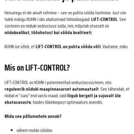
Heinategu ei ole ainult niitmine – see on puhta sööda tootmine. Just siin
tuleb mängu KUHN-i üks olulisemaid tehnoloogiaid:
LIFT‑CONTROL
. See
süsteem on niiduki vedrustuse süda, mis mõjutab otseselt nii
niidukvalikut, tööohutust kui sööda kvaliteeti
.
KUHN ise ütleb, et
LIFT‑CONTROL on puhta sööda võti
. Vaatame, miks.
Mis on LIFT‑CONTROL?
LIFT‑CONTROL on KUHN-i patenteeritud vedrustussüsteem, mis
reguleerib niiduki maapinnasurvet automaatselt
. See tähendab, et
niiduk ei “suru” end vastu maad, vaid
liigub kergelt ja sujuvalt üle
ebatasasuste
, hoides lõikekorpust optimaalses asendis.
Mida see põllumehele annab?
vähem mulda söödas