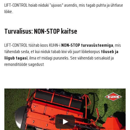
LIFT-CONTROL hoiab niiduki “ujuvas” asendis, mis tagab puhta ja ühtlase
lõike.
Turvalisus: NON-STOP kaitse
LIFT-CONTROL töötab koos KUHN-i
NON‑STOP turvasüsteemiga
, mis
tähendab seda, et kui niiduk tabab kivi või juurt lõikekorpus
tõuseb ja
liigub tagasi
, ilma et midagi puruneks. See vähendab seisakuid ja
remonditööde sagedust.