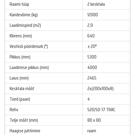
Raami tüüp
2 kesktala
Kandevõime (kg)
12000
Laadimispind (m2)
2,9
Kliirens (mm)
640
Veotiisli pöördenurk (°)
± 20°
Pikkus (mm)
5300
Laadimise pikkus (mm)
4000
Laius (mm)
2465
Kesktala mõõt
2x(200x100x8)
Toed (paari)
4
Rehv
520/50-17 TRAC
Telje mõõt (mm)
80 x 80
Haagise juhtimine
raam