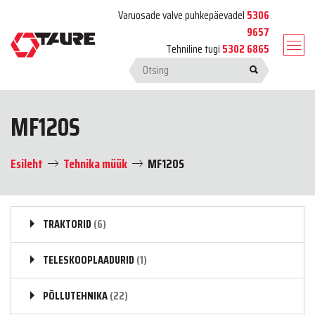
Varuosade valve puhkepäevadel
5306
9657
Tehniline tugi
5302 6865
MF120S
Esileht
Tehnika müük
MF120S
TRAKTORID
(6)
TELESKOOPLAADURID
(1)
PÕLLUTEHNIKA
(22)