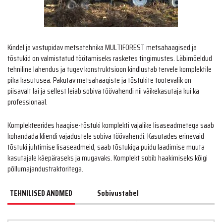
Kindel ja vastupidav metsatehnika MULTIFOREST metsahaagised ja
tõstukid on valmistatud töötamiseks rasketes tingimustes. Läbimõeldud
tehniline lahendus ja tugev konstruktsioon kindlustab tervele komplektile
pika kasutusea. Pakutav metsahaagiste ja tõstukite tootevalik on
piisavalt lai ja sellest leiab sobiva töövahendi nii väikekasutaja kui ka
professionaal.
Komplekteerides haagise-tõstuki komplekti vajalike lisaseadmetega saab
kohandada kliendi vajadustele sobiva töövahendi. Kasutades erinevaid
tõstuki juhtimise lisaseadmeid, saab tõstukiga puidu laadimise muuta
kasutajale käepäraseks ja mugavaks. Komplekt sobib haakimiseks kõigi
põllumajandustraktoritega.
TEHNILISED ANDMED
Sobivustabel