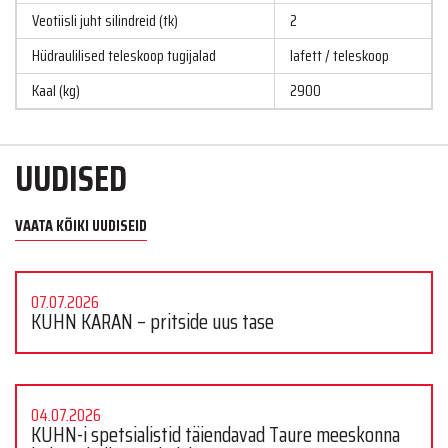
Veotiisli juht silindreid (tk)
2
Hüdraulilised teleskoop tugijalad
lafett / teleskoop
Kaal (kg)
2900
UUDISED
VAATA KÕIKI UUDISEID
07.07.2026
KUHN KARAN – pritside uus tase
04.07.2026
KUHN-i spetsialistid täiendavad Taure meeskonna