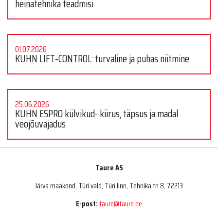
heinatehnika teadmisi
01.07.2026
KUHN LIFT‑CONTROL: turvaline ja puhas niitmine
25.06.2026
KUHN ESPRO külvikud- kiirus, täpsus ja madal
veojõuvajadus
Taure AS
Järva maakond, Türi vald, Türi linn, Tehnika tn 8, 72213
E-post:
taure@taure.ee