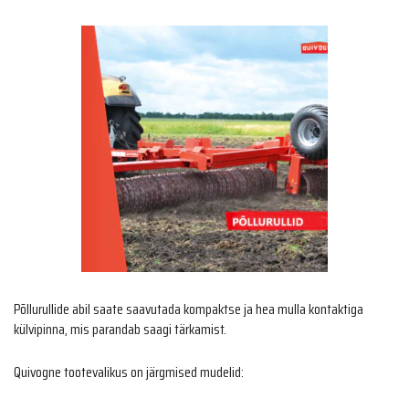
Põllurullide abil saate saavutada kompaktse ja hea mulla kontaktiga
külvipinna, mis parandab saagi tärkamist.
Quivogne tootevalikus on järgmised mudelid: