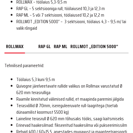
ROLLMAX – töölaius 5,3-9,5 m
RAP GL – 5 sektsiooniga rull, töölaiused 10,3 ja 12,3 m
RAP ML – 5 või 7 sektsiooni, töölaiused 10,2 ja 12,2 m
ROLLMOT „EDITION 5000“ – 3 sektsiooni, töölaius 4,3 – 9,5 m/ lai
valik rõngaid
ROLLMAX
RAP GL
RAP ML
ROLLMOT „EDITION 5000“
Tehnilised parameetrid:
Töölaius 5,3 kuni 9,5 m
Quivogne järelveetavate rullide valikus on Rollmax varustatud Ø
620 mm terasrulliga
Raamile kinnitatud välimised rullid, et maapinda paremini jälgida
Terasvõllid Ø 70mm, isereguleeruvate rull-laagritega (toetab
dünaamilist koormust 5500 kg)
Laineline terasrull Ø 620 mm tõhusaks tööks, saagi kaitsmiseks
Erinevad haakesilmad: fikseeritud haakesilma või pukseerimissilm
Rehvid 400 / 60×15,5, arvestades mugavust ja maanteetransporti