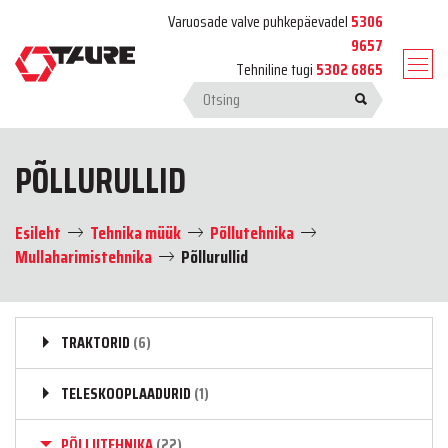
Varuosade valve puhkepäevadel
5306
9657
Tehniline tugi
5302 6865
PÕLLURULLID
Esileht
Tehnika müük
Põllutehnika
Mullaharimistehnika
Põllurullid
TRAKTORID
(6)
TELESKOOPLAADURID
(1)
PÕLLUTEHNIKA
(22)