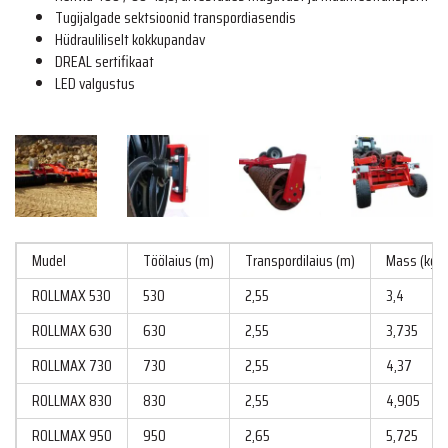
Tugijalgade sektsioonid transpordiasendis
Hüdrauliliselt kokkupandav
DREAL sertifikaat
LED valgustus
Mudel
Töölaius (m)
Transpordilaius (m)
Mass (kg)
ROLLMAX 530
530
2,55
3,4
ROLLMAX 630
630
2,55
3,735
ROLLMAX 730
730
2,55
4,37
ROLLMAX 830
830
2,55
4,905
ROLLMAX 950
950
2,65
5,725