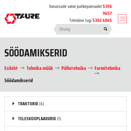
Varuosade valve puhkepäevadel
5306
9657
Tehniline tugi
5302 6865
SÖÖDAMIKSERID
Esileht
Tehnika müük
Põllutehnika
Farmitehnika
Söödamikserid
TRAKTORID
(6)
TELESKOOPLAADURID
(1)