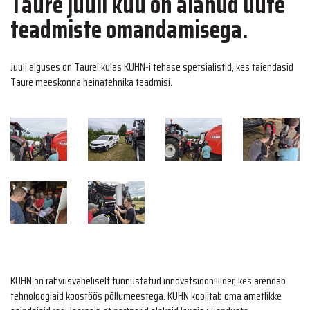
Taure juuli kuu on alanud uute
teadmiste omandamisega.
Juuli alguses on Taurel külas KUHN-i tehase spetsialistid, kes täiendasid
Taure meeskonna heinatehnika teadmisi.
KUHN on rahvusvaheliselt tunnustatud innovatsiooniliider, kes arendab
tehnoloogiaid koostöös põllumeestega. KUHN koolitab oma ametlikke