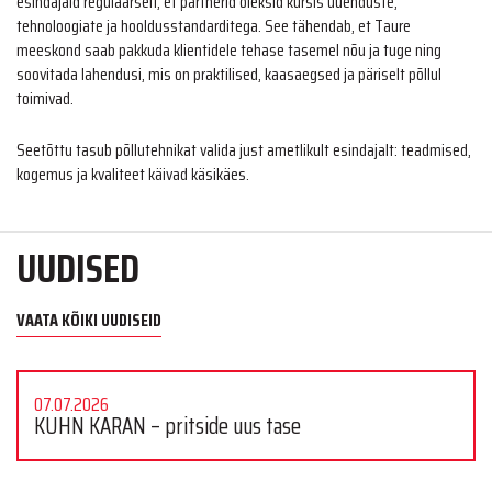
esindajaid regulaarselt, et partnerid oleksid kursis uuenduste,
tehnoloogiate ja hooldusstandarditega. See tähendab, et Taure
meeskond saab pakkuda klientidele tehase tasemel nõu ja tuge ning
soovitada lahendusi, mis on praktilised, kaasaegsed ja päriselt põllul
toimivad.
Seetõttu tasub põllutehnikat valida just ametlikult esindajalt: teadmised,
kogemus ja kvaliteet käivad käsikäes.
UUDISED
VAATA KÕIKI UUDISEID
07.07.2026
KUHN KARAN – pritside uus tase