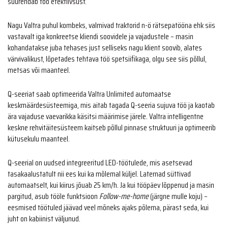
suurendab töö efektiivsust.
Nagu Valtra puhul kombeks, valmivad traktorid n-ö rätsepatööna ehk siis
vastavalt iga konkreetse kliendi soovidele ja vajadustele – masin
kohandatakse juba tehases just selliseks nagu klient soovib, alates
värvivalikust, lõpetades tehtava töö spetsiifikaga, olgu see siis põllul,
metsas või maanteel.
Q-seeriat saab optimeerida Valtra Unlimited automaatse
keskmäärdesüsteemiga, mis aitab tagada Q-seeria sujuva töö ja kaotab
ära vajaduse vaevarikka käsitsi määrimise järele. Valtra intelligentne
keskne rehvitäitesüsteem kaitseb põllul pinnase struktuuri ja optimeerib
kütusekulu maanteel.
Q-seerial on uudsed integreeritud LED-töötulede, mis asetsevad
tasakaalustatult nii ees kui ka mõlemal küljel. Laternad süttivad
automaatselt, kui kiirus jõuab 25 km/h. ​Ja kui tööpäev lõppenud ja masin
pargitud, asub tööle funktsioon
Follow-me-home
(järgne mulle koju) –
eesmised töötuled jäävad veel mõneks ajaks põlema, pärast seda, kui
juht on kabiinist väljunud.