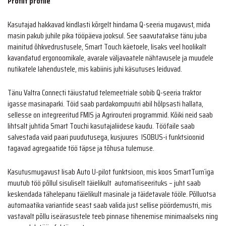
Profilt profile
Kasutajad hakkavad kindlasti kõrgelt hindama Q-seeria mugavust, mida
masin pakub juhile pika tööpäeva jooksul. See saavutatakse tänu juba
mainitud õhkvedrustusele, Smart Touch käetoele, lisaks veel hoolikalt
kavandatud ergonoomikale, avarale väljavaatele nähtavusele ja muudele
nutikatele lahendustele, mis kabiinis juhi käsutuses leiduvad.
Tänu Valtra Connecti täiustatud telemeetriale sobib Q-seeria traktor
igasse masinaparki. Töid saab pardakompuutri abil hõlpsasti hallata,
sellesse on integreeritud FMIS ja Agrirouteri programmid. Kõiki neid saab
lihtsalt juhtida Smart Touchi kasutajaliidese kaudu. Tööfaile saab
salvestada vaid paari puudutusega, kusjuures ISOBUS-i funktsioonid
tagavad agregaatide töö täpse ja tõhusa tulemuse.
Kasutusmugavust lisab Auto U-pilot funktsioon, mis koos SmartTurn´iga
muutub töö põllul sisuliselt täielikult automatiseerituks – juht saab
keskendada tähelepanu täielikult masinale ja täidetavale tööle. Põlluotsa
automaatika variantide seast saab valida just sellise pöördemustri, mis
vastavalt põllu iseärasustele teeb pinnase tihenemise minimaalseks ning