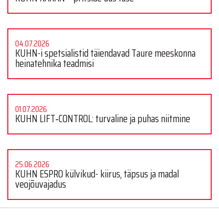
04.07.2026
KUHN-i spetsialistid täiendavad Taure meeskonna
heinatehnika teadmisi
01.07.2026
KUHN LIFT‑CONTROL: turvaline ja puhas niitmine
25.06.2026
KUHN ESPRO külvikud- kiirus, täpsus ja madal
veojõuvajadus