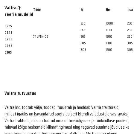
Valtra Q-
Tüüp
hj​
Nm​
lisa
seeria mudelid
230​​
1000​
250​​
Q225​​
245​​
1100​​
265​​
Q245​​
74 LFTN-D5 ​​
265​​
1200​​
290​​
Q265​​
285​​
1280​​
305​​
Q285​​
305​​
1280​​
305​​
Q305​​
Valtra tutvustus
Valtra Inc. töötab välja, toodab, turustab ja hooldab Valtra traktoreid,
millest igaüks on kavandatud spetsiaalselt kliendi vajadustele vastavaks.
Valtra traktorid, mis on tuntud oma mitmekülgsuse ja töökindluse poolest,
taluvad kõige raskemaid kliimatingimusi ning tagavad suurima jõudluse ka
kõige keerulisemates töötingimustes. Valtra on AGCO ülemaailmne