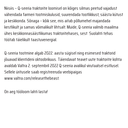
Niisiis – Q-seeria traktorite loomisel on kõiges silmas peetud vajadust
vähendada farmeri tootmiskulusid, suurendada tootlikkust, säästa kütust
ja keskkonda. Sõnaga – kõik see, mis aitab põllumehel majandada
kestlikult ja samas võimalikult lihtsalt. Muide, Q-seeria valmib maailma
ühes keskkonnasäästlikumas traktoritehases, sest Suolahti tehas
töötab täielikult taastuvenergial.
Q-seeria tootmine algab 2022. aasta sügisel ning esimesed traktorid
jõuavad klientideni oktoobrikuus. Täiendavat teavet uute traktorite kohta
avaldab Valtra 2. septembril 2022 Q-seeria avalikul virutaalsel esitlusel.
Sellele üritusele saab registreeruda veebipaigas
www.valtra.com/releasethebeast.
On aeg tööloom lahti lasta!