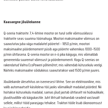
Kaasaegne jõuülekanne
Q-seeria traktorite 7,4-liitrine mootor on turul selle võimsusklassi
traktorite seas suurima töömahuga. Mootori maksimaalne võimsus on
saavutatav juba väga madalatel pööretel – 1850 p/min, mootori
maksimaalne pöördemoment püsib aga pöörete vahemikus 1000–1500
p/min ühtlasena. Q-seeria mootor on n-ö pika käiguga, mis võimaldab
genereerida suuremat võimsust ja pöördemomenti. Kogu Q-seerias on
rakendatud Valtra EcoPoweri põhimõtet, mis vähendab kütusekulu veelgi.
Näiteks maksimaalne sõidukiirus saavutatakse vaid 1500 p/min juures.
Jõuülekande ülesehitus on iseenesest lihtne. See on elektrooniline, mis
valib automaatselt käsiloleva töö jaoks võimalikult madalad pöörded. Nii
hoitakse kütusekulu madalal, samas jõud jaotab ühtlaselt nii hüdraulikale,
jõuvõtuvõllile või käigukastile. Juht lihtsalt kohandab seadeid vastavalt
sellele, millist tööd parasjagu tehakse. Traktori tööle lisab ökonoomsust