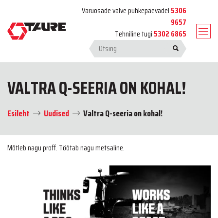
Varuosade valve puhkepäevadel
5306
9657
Tehniline tugi
5302 6865
VALTRA Q-SEERIA ON KOHAL!
Esileht
Uudised
Valtra Q-seeria on kohal!
Mõtleb nagu proff. Töötab nagu metsaline.