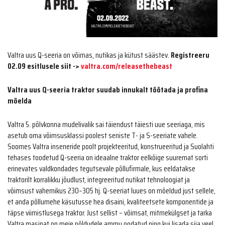
Valtra uus Q-seeria on võimas, nutikas ja kütust säästev.
Registreeru
02.09 esitlusele siit ->
valtra.com/releasethebeast
Valtra uus Q-seeria traktor suudab innukalt töötada ja profina
mõelda
Valtra 5. põlvkonna mudelivalik sai täiendust täiesti uue seeriaga, mis
asetub oma võimsusklassi poolest seniste T- ja S-seeriate vahele.
Soomes Valtra inseneride poolt projekteeritud, konstrueeritud ja Suolahti
tehases toodetud Q-seeria on ideaalne traktor eelkõige suuremat sorti
erinevates valdkondades tegutsevale põllufirmale, kus eeldatakse
traktorilt korralikku jõudlust, integreeritud nutikat tehnoloogiat ja
võimsust vahemikus 230–305 hj. Q-seeriat luues on mõeldud just sellele,
et anda põllumehe käsutusse hea disaini, kvaliteetsete komponentide ja
täpse viimistlusega traktor. Just sellist – võimsat, mitmekülgset ja tarka
Valtra masinat on meie põldudele ammu oodatud ning kui lisada siia veel