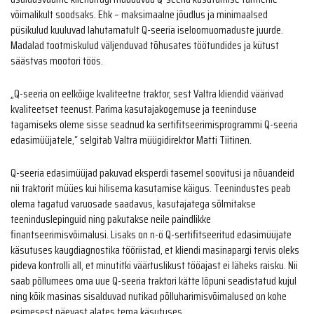
võimalikult soodsaks. Ehk – maksimaalne jõudlus ja minimaalsed
püsikulud kuuluvad lahutamatult Q-seeria iseloomuomaduste juurde.
Madalad tootmiskulud väljenduvad tõhusates töötundides ja kütust
säästvas mootori töös.
„Q-seeria on eelkõige kvaliteetne traktor, sest Valtra kliendid väärivad
kvaliteetset teenust. Parima kasutajakogemuse ja teeninduse
tagamiseks oleme sisse seadnud ka sertifitseerimisprogrammi Q-seeria
edasimüüjatele,“ selgitab Valtra müügidirektor Matti Tiitinen.
Q-seeria edasimüüjad pakuvad eksperdi tasemel soovitusi ja nõuandeid
nii traktorit müües kui hilisema kasutamise käigus. Teenindustes peab
olema tagatud varuosade saadavus, kasutajatega sõlmitakse
teeninduslepinguid ning pakutakse neile paindlikke
finantseerimisvõimalusi. Lisaks on n-ö Q-sertifitseeritud edasimüüjate
käsutuses kaugdiagnostika tööriistad, et kliendi masinapargi tervis oleks
pideva kontrolli all, et minutitki väärtuslikust tööajast ei läheks raisku. Nii
saab põllumees oma uue Q-seeria traktori kätte lõpuni seadistatud kujul
ning kõik masinas sisalduvad nutikad põlluharimisvõimalused on kohe
esimesest päevast alates tema käsutuses.