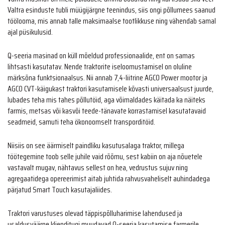
Valtra esinduste tubli müügijärgne teenindus, siis ongi põllumees saanud
töölooma, mis annab talle maksimaalse tootlikkuse ning vähendab samal
ajal püsikulusid.
Q-seeria masinad on küll mõeldud professionaalide, ent on samas
lihtsasti kasutatav. Nende traktorite iseloomustamisel on oluline
märksõna funktsionaalsus. Nii annab 7,4-liitrine AGCO Power mootor ja
AGCO CVT-käigukast traktori kasutamisele kõvasti universaalsust juurde,
lubades teha mis tahes põllutöid, aga võimaldades käitada ka näiteks
farmis, metsas või kasvõi teede-tänavate korrastamisel kasutatavaid
seadmeid, samuti teha ökonoomselt transporditöid.
Niisiis on see äärmiselt paindliku kasutusalaga traktor, millega
töötegemine toob selle juhile vaid rõõmu, sest kabiin on aja nõuetele
vastavalt mugav, nähtavus sellest on hea, vedrustus sujuv ning
agregaatidega opereerimist aitab juhtida rahvusvaheliselt auhindadega
pärjatud Smart Touch kasutajaliides.
Traktori varustuses olevad täppispõlluharimise lahendused ja
usaldusväärne klienditugi muudavad Q-seeria kasutamise farmerile