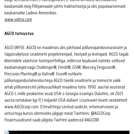
kaubamärk ning Põhjamaade juhtiv traktoritootja ja üks populaarsemaid
kaubamärke Ladina-Ameerikas.
www.valtra.com
AGCO tutvustus
AGCO (NYSE: AGCO) on maailmas üks juhtivaid põllumajandusmasinate ja
täppisviljeluse seadmete projekteerijaid, tootjaid ja levitajaid. AGCO tagab
klientidele väärtuse tooteportfelliga, millesse kuuluvad näiteks sellised
kaubamärgid nagu Challenger®, Fendt®, GSI®, Massey Ferguson®,
Precision Planting® ja Valtra®. Fuse® nutikate
põllumajanduslahendustega AGCO täielik seadmete ja teenuste valik
aitab põllumeestel jätkusuutlikult maailma toita. 1990. aastal asutatud
AGCO-l, mille peakontor asub USA-s Georgia osariigis Duluthis, oli 2021.
aasta netokäive ligi 11,1 miljardit USA dollarit. Lisateavet leiate veebilehelt
www.AGCOcorp.com. Ettevõttega seotud uudiste, informatsiooni ja
üritustega kursis olemiseks jälgige meid Twitteris: @AGCOCorp.
Finantsuudiseid saab jälgida Twitteri aadressil #AGCOIR.