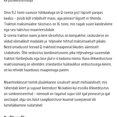
ka püsikiirusehoidja.
Oma 9,2 tonni suuruse tühikaaluga on Q-seeria just täpselt parajas
kaalus – püsib küll stabiilselt maas, aga pinnast liigselt ei tihenda.
Traktoiri maksimaalne täismass on 16 tonni, mis tagab suure kandevõime
ega sea takistusi maanteesõidule.
Q-seeria traktori raami ja kere ülesehitus on kompaktne, raskuskese on
viidud võimalikult madalale ja teljevahe tehtud maksimaalselt pikaks.
Need omadused teevad Q-traktorid maapinnal liikudes äärmiselt
stabiilseks. Õhk-vedrustus kombinatsioonis pika teljevahega suurendab
traktori tõmbejõudu ega lase jõul n-ö kaduma minna. Kuna õhkvedrustuse
reaktsiooniaeg on võrreldes standardse hüdraulilise vedrustusega kiirem,
on ka rehvide haarduvus maapinnaga parem.
Maanteekiirusel toimib jõuülekanne sisuliselt ainult mehaaniliselt, mis
tähendab kiiret ja sujuvat kiirendust. Nii kabiini kui esisilla õhkvedrustus
on sünkroniseeritud – niimoodi on tagatud sujuv sõit igal pinnasel ja igal
aastaajal, olgu siis käsil saagikoristuse kuumal suvepäeval või
lumelükkamine südatalvel.