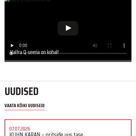
Valtra Q-seeria on kohal!
UUDISED
VAATA KÕIKI UUDISEID
07.07.2026
KUHN KARAN – pritside uus tase